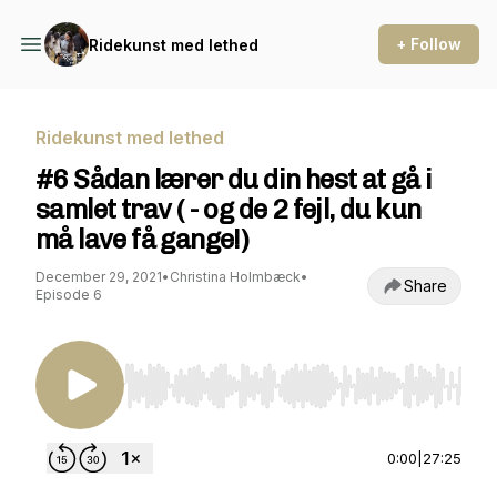
+ Follow
Ridekunst med lethed
Ridekunst med lethed
#6 Sådan lærer du din hest at gå i
samlet trav ( - og de 2 fejl, du kun
må lave få gange!)
December 29, 2021
•
Christina Holmbæck
•
Share
Episode 6
Use Left/Right to seek, Home/End to jump to st
0:00
|
27:25