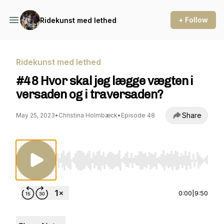
+ Follow
Ridekunst med lethed
Ridekunst med lethed
#48 Hvor skal jeg lægge vægten i
versaden og i traversaden?
Share
May 25, 2023
•
Christina Holmbæck
•
Episode 48
Use Left/Right to seek, Home/End to jump to st
0:00
|
9:50