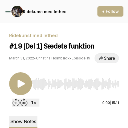
+ Follow
Ridekunst med lethed
Ridekunst med lethed
#19 [Del 1] Sædets funktion
Share
March 31, 2022
•
Christina Holmbæck
•
Episode 19
Use Left/Right to seek, Home/End to jump to st
0:00
|
15:11
Show Notes